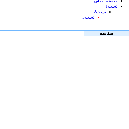
صفحه اصلی
تست1
تست2
تست3
شناسه